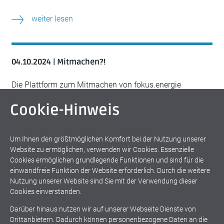
weiter lesen
04.10.2024 | Mitmachen?!
Die Plattform zum Mitmachen von fokus.energie
erweitert sich ständig. Aktuell erstellen wir eine
Cookie-Hinweis
Datenbank der Initiativen im Bereich Klimawandel,
Energiewende, Mobilitätswende und Wärmewende, die
wir als Informationsplattform und Vermittler einem
Um Ihnen den größtmöglichen Komfort bei der Nutzung unserer
weiteren Kreis an Interessierten zugänglich machen.
Website zu ermöglichen, verwenden wir Cookies. Essenzielle
Mitmachen kann hier jeder! Infos. >> zu den Initiativen
Cookies ermöglichen grundlegende Funktionen und sind für die
auf energie.geladen
einwandfreie Funktion der Website erforderlich. Durch die weitere
Nutzung unserer Website sind Sie mit der Verwendung dieser
Cookies einverstanden.
Darüber hinaus nutzen wir auf unserer Webseite Dienste von
Drittanbietern. Dadurch können personenbezogene Daten an die