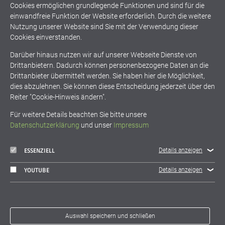
Cookies ermöglichen grundlegende Funktionen und sind für die
einwandfreie Funktion der Website erforderlich. Durch die weitere
Nutzung unserer Website sind Sie mit der Verwendung dieser
Energiegeladen
Klimaschutz
Cookies einverstanden.
Darüber hinaus nutzen wir auf unserer Webseite Dienste von
Drittanbietern. Dadurch können personenbezogene Daten an die
Klimaschutzkonzept
Klimawandel
Drittanbieter übermittelt werden. Sie haben hier die Möglichkeit,
dies abzulehnen. Sie können diese Entscheidung jederzeit über den
Nachhaltigkeit
Reiter "Cookie-Hinweis ändern".
Für weitere Details beachten Sie bitte unsere
Datenschutzerklärung
und unser
Impressum
zurück
Details anzeigen
ESSENZIELL
Details anzeigen
YOUTUBE
fokus.energie e.V.
Haid-und-Neu-Str. 7
D-76131 Karlsruhe
Auswahl speichern und schließen
info@fokusenergie.net