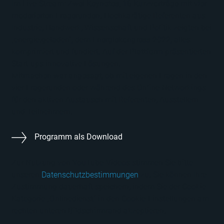
Im Live-Stream:
Zwei Keynotes, 16 Kurzvorträge mit vier
moderierten Fragerunden
. Hochkarätige Referenten aus
Industrie, Handwerk, Wissenschaft und Politik zeigten bei
„energie.geladen“, dem
Energiekongress
2022, alles
komprimiert und fundiert. Auf der
Plattform
präsentierten
Start-ups innovative Lösungen.
Mitmachen war angesagt
, ob mit eigenen Fragen in den
vier Fragerunden oder während des Online-Networkings
für den aktiven Austausch mit Referenten, Ausstellern
und Teilnehmern.
Programm als Download
Zur Nutzung von YouTube-Videos stimmen Sie bitte
unseren
Datenschutzbestimmungen
zu. Sie können Ihre
Zustimmung dauerhaft speichern, indem Sie der Cookie-
Kategorie „Onlinedienst“ in den Cookie-Einstellungen am
rechten unteren Bildschirmrand akzeptieren.