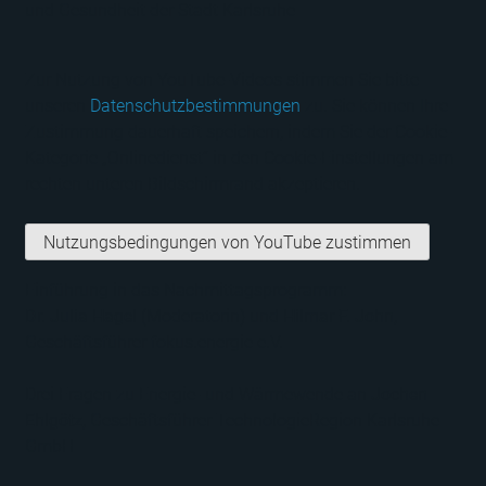
und Gesundheit der Stadt Karlsruhe
Zur Nutzung von YouTube-Videos stimmen Sie bitte
unseren
Datenschutzbestimmungen
zu. Sie können Ihre
Zustimmung dauerhaft speichern, indem Sie der Cookie-
Kategorie „Onlinedienst“ in den Cookie-Einstellungen am
rechten unteren Bildschirmrand akzeptieren.
Nutzungsbedingungen von YouTube zustimmen
Einführung in das Nachmittagsprogramm:
Dr. Julia Hagel
(Moderatorin) und
Hilmar F. John
,
Geschäftsführer fokus.energie e.V.
Drei Fragen zu Energie- und Wärmewende an
Jochen
Ehlgötz
, Geschäftsführer TechnologieRegion Karlsruhe
GmbH