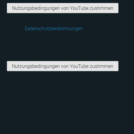
Nutzungsbedingungen von YouTube zustimmen
Zur Nutzung von YouTube-Videos stimmen Sie bitte
unseren
Datenschutzbestimmungen
zu. Sie können Ihre
Zustimmung dauerhaft speichern, indem Sie der Cookie-
Kategorie „Onlinedienst“ in den Cookie-Einstellungen am
rechten unteren Bildschirmrand akzeptieren.
Nutzungsbedingungen von YouTube zustimmen
Begrüßung:
Dr.-Ing. Hans Hubschneider
,
Vorstandsvorsitzender fokus.energie e.V.
Grußwort:
Dr. Andre Baumann
MdL
, Staatssekretär im
Ministerium für Umwelt, Klima und Energiewirtschaft
Baden-Württemberg
Grußwort:
Bettina Lisbach
, Bürgermeisterin für Umwelt