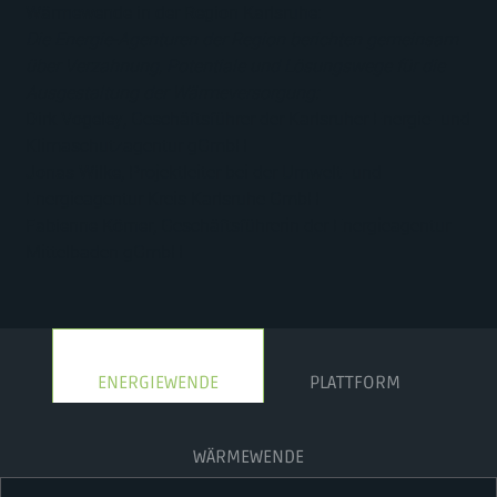
Wärmewende in der Region Karlsruhe
:
Die Energie-Agenturen der Region berichten gemeinsam
über Verzahnung, Potentiale und Lösungswege für die
Ausgestaltung der Wärmeversorgung:
Dirk Vogeley
, Geschäftsführer der Karlsruher Energie- und
Klimaschutzagentur gGmbH
Jonas Wilke
, Projektleiter bei der Umwelt- und
Energieagentur Kreis Karlsruhe GmbH
Fabienne Körner
, Geschäftsführerin der Energieagentur
Mittelbaden gGmbH
ENERGIEWENDE
PLATTFORM
WÄRMEWENDE