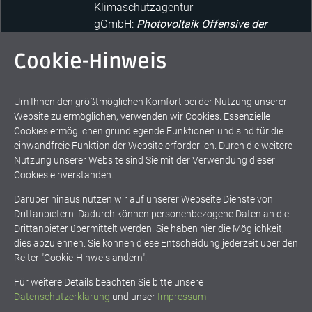
Klimaschutzagentur
gGmbH:
Photovoltaik Offensive der
Stadt Karlsruhe
Cookie-Hinweis
Christian Geschke
, Stv. Technischer
Leiter des Bildungszentrums im
Landesinnungsverband des
Um Ihnen den größtmöglichen Komfort bei der Nutzung unserer
Dachdeckerhandwerks
Website zu ermöglichen, verwenden wir Cookies. Essenzielle
BW:
Nachhaltiger Strom vom eigenen
Cookies ermöglichen grundlegende Funktionen und sind für die
Dach – Erfolgsfaktoren für einen
einwandfreie Funktion der Website erforderlich. Durch die weitere
langfristig, ertragreichen PV-
Nutzung unserer Website sind Sie mit der Verwendung dieser
Anlagenbetrieb
Cookies einverstanden.
Dr. Gerd Hager
, Direktor
Darüber hinaus nutzen wir auf unserer Webseite Dienste von
Regionalverband Mittlerer Oberrhein
Drittanbietern. Dadurch können personenbezogene Daten an die
i.R. und Honorarprofessor
Drittanbieter übermittelt werden. Sie haben hier die Möglichkeit,
KIT:
Planungsoffensive gestartet!
dies abzulehnen. Sie können diese Entscheidung jederzeit über den
Reiter "Cookie-Hinweis ändern".
Für weitere Details beachten Sie bitte unsere
Datenschutzerklärung
und unser
Impressum