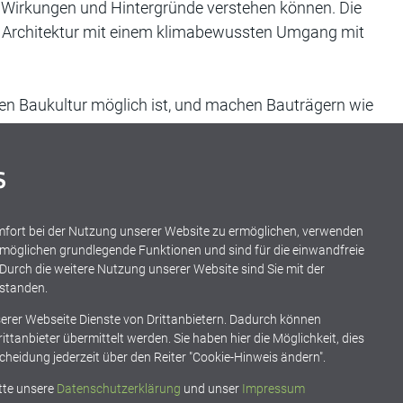
n, Wirkungen und Hintergründe verstehen können. Die
tive Architektur mit einem klimabewussten Umgang mit
chten Baukultur möglich ist, und machen Bauträgern wie
s
ian Cody, Gustav Düsing, Maxim von Gagern, Andrea
ersluisen, Katharina Volgger u.a.
ort bei der Nutzung unserer Website zu ermöglichen, verwenden
ermöglichen grundlegende Funktionen und sind für die einwandfreie
 Durch die weitere Nutzung unserer Website sind Sie mit der
standen.
erer Webseite Dienste von Drittanbietern. Dadurch können
tanbieter übermittelt werden. Sie haben hier die Möglichkeit, dies
achhaltigkeit
Wärmewende
cheidung jederzeit über den Reiter "Cookie-Hinweis ändern".
itte unsere
Datenschutzerklärung
und unser
Impressum