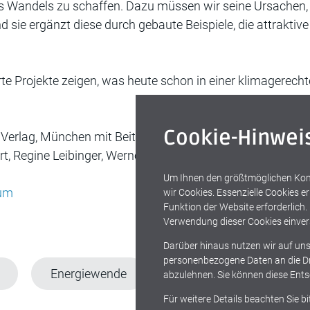
t des Wandels zu schaffen. Dazu müssen wir seine Ursache
und sie ergänzt diese durch gebaute Beispiele, die attrak
derte Projekte zeigen, was heute schon in einer klimagere
Cookie-Hinwei
r Verlag, München mit Beiträgen von Heinrich Bökamp, Br
t, Regine Leibinger, Werner Sobek, Cord Soehlke, Angèle T
Um Ihnen den größtmöglichen Komf
eum
wir Cookies. Essenzielle Cookies 
Funktion der Website erforderlich.
Verwendung dieser Cookies einver
Darüber hinaus nutzen wir auf uns
personenbezogene Daten an die Drit
Energiewende
Klimawandel
N
abzulehnen. Sie können diese Ents
Für weitere Details beachten Sie b