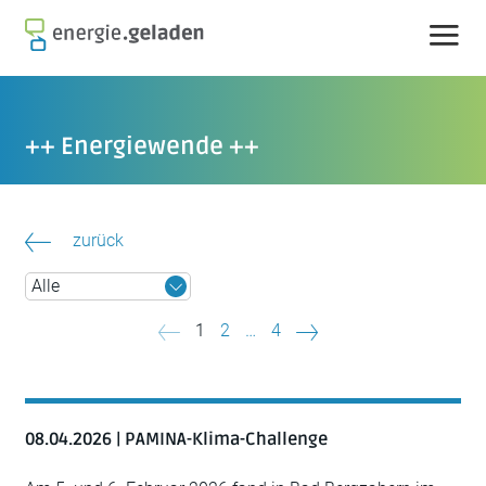
Skip
to
content
++ Energiewende ++
zurück
Beitragsnavigation
1
2
…
4
08.04.2026 | PAMINA-Klima-Challenge