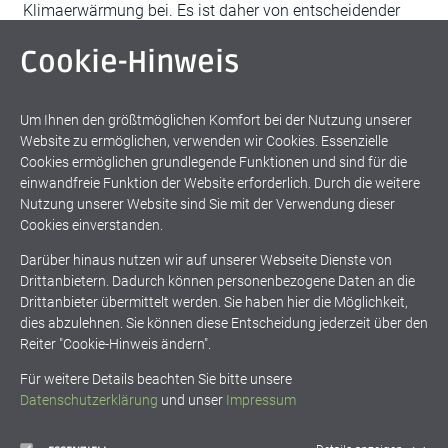
Klimaerwärmung bei. Es ist daher von entscheidender
Bedeutung, die CO2-Emissionen und den Energiebedarf,
Cookie-Hinweis
die bei der Herstellung und dem Betrieb von Gebäuden
entstehen, schnellstmöglich zu reduzieren. Dies ist eine
gesamtgesellschaftliche Aufgabe, auch im
Um Ihnen den größtmöglichen Komfort bei der Nutzung unserer
Website zu ermöglichen, verwenden wir Cookies. Essenzielle
weiter lesen
Cookies ermöglichen grundlegende Funktionen und sind für die
einwandfreie Funktion der Website erforderlich. Durch die weitere
Nutzung unserer Website sind Sie mit der Verwendung dieser
Cookies einverstanden.
Darüber hinaus nutzen wir auf unserer Webseite Dienste von
Drittanbietern. Dadurch können personenbezogene Daten an die
Drittanbieter übermittelt werden. Sie haben hier die Möglichkeit,
dies abzulehnen. Sie können diese Entscheidung jederzeit über den
Beitragsnavigation
1
2
…
4
Reiter "Cookie-Hinweis ändern".
Für weitere Details beachten Sie bitte unsere
Datenschutzerklärung
und unser
Impressum