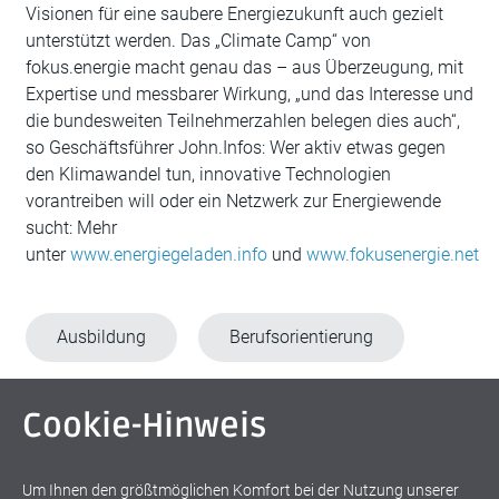
Visionen für eine saubere Energiezukunft auch gezielt
unterstützt werden. Das „Climate Camp“ von
fokus.energie macht genau das – aus Überzeugung, mit
Expertise und messbarer Wirkung, „und das Interesse und
die bundesweiten Teilnehmerzahlen belegen dies auch“,
so Geschäftsführer John.Infos: Wer aktiv etwas gegen
den Klimawandel tun, innovative Technologien
vorantreiben will oder ein Netzwerk zur Energiewende
sucht: Mehr
unter
www.energiegeladen.info
und
www.fokusenergie.net
Ausbildung
Berufsorientierung
Bildung
Energiewende
Cookie-Hinweis
Existenzgründung
Jugendforum
Um Ihnen den größtmöglichen Komfort bei der Nutzung unserer