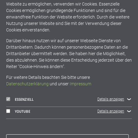
Website zu ermöglichen, verwenden wir Cookies. Essenzielle
Klimaschutz
Klimawandel
Cookies ermöglichen grundlegende Funktionen und sind für die
einwandfreie Funktion der Website erforderlich. Durch die weitere
Nutzung unserer Website sind Sie mit der Verwendung dieser
Mobilitätswende
Nachhaltigkeit
Cookies einverstanden.
Darüber hinaus nutzen wir auf unserer Webseite Dienste von
Studium
The Climate Camp
Drittanbietern. Dadurch können personenbezogene Daten an die
Drittanbieter übermittelt werden. Sie haben hier die Möglichkeit,
dies abzulehnen. Sie können diese Entscheidung jederzeit über den
Wärmewende
Weiterbildung
Reiter "Cookie-Hinweis ändern".
Für weitere Details beachten Sie bitte unsere
Datenschutzerklärung
und unser
Impressum
zurück
Details anzeigen
ESSENZIELL
Details anzeigen
YOUTUBE
fokus.energie e.V.
Haid-und-Neu-Str. 7
D-76131 Karlsruhe