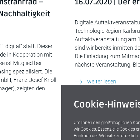
enstfahrrad –
16.07.2020 | Der e
Nachhaltigkeit
Digitale Auftaktveranstalt
TechnologieRegion Karlsru
Auftaktveranstaltung am 1
igital“ statt. Dieser
sind wir bereits inmitten 
de in Kooperation mit
Die Einladung zum Mitmache
 ist Mitglied bei
nächste Veranstaltung. Bl
ing spezialisiert. Die
GmbH, Franz-Josef Knoll
weiter lesen
ager), zeigten den
Cookie-Hinwei
Um Ihnen den größtmöglichen Komf
wir Cookies. Essenzielle Cookies 
Funktion der Website erforderlich.