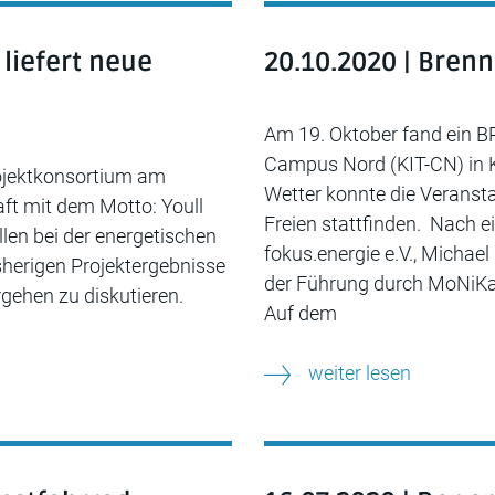
 liefert neue
20.10.2020 | Bren
Am 19. Oktober fand ein
Campus Nord (KIT-CN) in K
rojektkonsortium am
Wetter konnte die Veranst
t mit dem Motto: Youll
Freien stattfinden. Nach 
len bei der energetischen
fokus.energie e.V., Michae
sherigen Projektergebnisse
der Führung durch MoNiKa 
gehen zu diskutieren.
Auf dem
weiter lesen