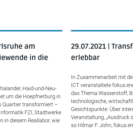
rlsruhe am
29.07.2021 | Tran
giewende in die
erlebbar
In Zusammenarbeit mit de
ICT veranstaltete fokus.e
chalander, Haid-und-Neu-
das Thema Wasserstoff, Ba
et um die Hoepfnerburg in
technologische, wirtschaftl
 Quartier transformiert –
Gesichtspunkte: Über inter
Informatik FZI, Stadtwerke
Veranstaltung, „Ausdruck d
 in diesem Reallabor, wie
so Hilmar F. John, fokus.e