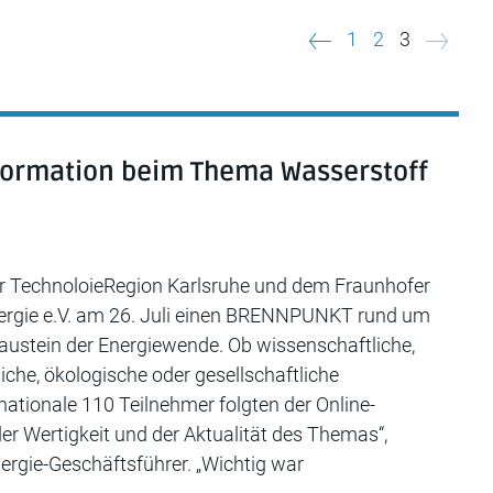
1
2
3
Beitrags
sformation beim Thema Wasserstoff
r TechnoloieRegion Karlsruhe und dem Fraunhofer
nergie e.V. am 26. Juli einen BRENNPUNKT rund um
ustein der Energiewende. Ob wissenschaftliche,
iche, ökologische oder gesellschaftliche
nationale 110 Teilnehmer folgten der Online-
er Wertigkeit und der Aktualität des Themas“,
nergie-Geschäftsführer. „Wichtig war