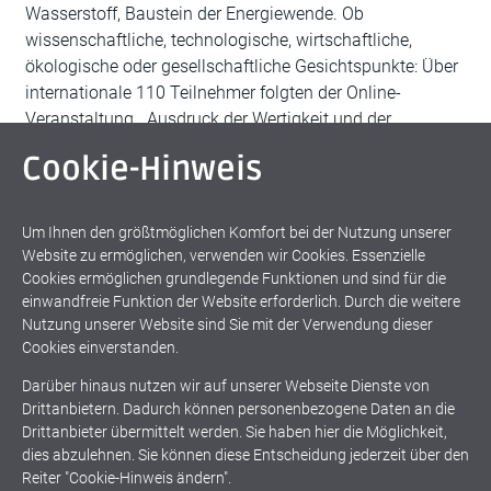
Wasserstoff, Baustein der Energiewende. Ob
wissenschaftliche, technologische, wirtschaftliche,
ökologische oder gesellschaftliche Gesichtspunkte: Über
internationale 110 Teilnehmer folgten der Online-
Veranstaltung, „Ausdruck der Wertigkeit und der
Aktualität des Themas“, so
Hilmar F. John
, fokus.energie-
Cookie-Hinweis
Geschäftsführer. „Wichtig war uns, neben dem
Beleuchten von einzelnen Teilbereichen, auch
Praxisbeispiele aufzuzeigen, schließlich braucht jede
Um Ihnen den größtmöglichen Komfort bei der Nutzung unserer
Technologie Tests unter realen Bedingungen – und in der
Website zu ermöglichen, verwenden wir Cookies. Essenzielle
Anwendung finden sich die Verbesserungen.“
Cookies ermöglichen grundlegende Funktionen und sind für die
einwandfreie Funktion der Website erforderlich. Durch die weitere
Nutzung unserer Website sind Sie mit der Verwendung dieser
Weiterlesen
Cookies einverstanden.
Darüber hinaus nutzen wir auf unserer Webseite Dienste von
Drittanbietern. Dadurch können personenbezogene Daten an die
Brennpunkt
Energiewende
Drittanbieter übermittelt werden. Sie haben hier die Möglichkeit,
dies abzulehnen. Sie können diese Entscheidung jederzeit über den
Klimaschutz
Wasserstoff
Reiter "Cookie-Hinweis ändern".