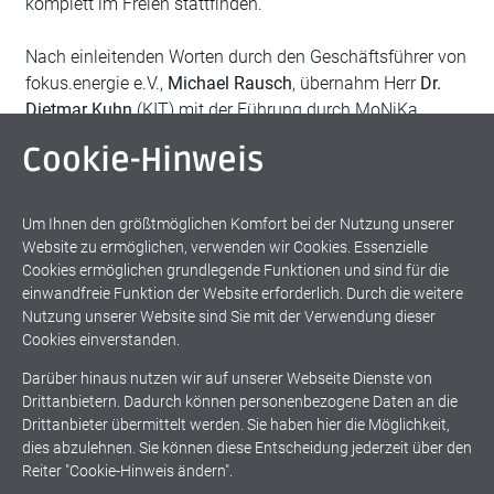
komplett im Freien stattfinden.
Nach einleitenden Worten durch den Geschäftsführer von
fokus.energie e.V.,
Michael Rausch
, übernahm Herr
Dr.
Dietmar Kuhn
(KIT) mit der Führung durch MoNiKa
(Modularer Niedertemperaturkreislauf Karlsruhe). Auf
Cookie-Hinweis
dem Gelände des KIT-CN wurde am Institut für
Thermische Energietechnik und Sicherheit (ITES) ein
Kraftwerkskreis eines Geothermiekraftwerks installiert.
Um Ihnen den größtmöglichen Komfort bei der Nutzung unserer
Dieser ist modular aufgebaut, mobil und bietet
Website zu ermöglichen, verwenden wir Cookies. Essenzielle
einzigartige Möglichkeiten zur Untersuchung der
Cookies ermöglichen grundlegende Funktionen und sind für die
einwandfreie Funktion der Website erforderlich. Durch die weitere
geothermalen Stromerzeugung bzw. der Stromerzeugung
Nutzung unserer Website sind Sie mit der Verwendung dieser
aus Niedertemperatur-Wärmequellen.
Weiterlesen
Cookies einverstanden.
Darüber hinaus nutzen wir auf unserer Webseite Dienste von
Drittanbietern. Dadurch können personenbezogene Daten an die
Brennpunkt
Geothermie
Drittanbieter übermittelt werden. Sie haben hier die Möglichkeit,
dies abzulehnen. Sie können diese Entscheidung jederzeit über den
Stromerzeugung
Reiter "Cookie-Hinweis ändern".