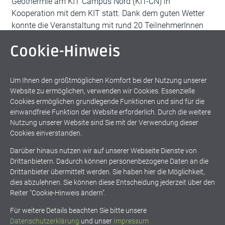
Geothermie am KIT Campus Nord (KIT-CN) in
Kooperation mit dem KIT statt. Dank dem guten Wetter
konnte die Veranstaltung mit rund 20 TeilnehmerInnen
komplett im Freien stattfinden. Nach einleitenden
Cookie-Hinweis
Worten durch den Geschäftsführer von fokus.energie
e.V., Michael Rausch, übernahm Herr Dr. Dietmar
Kuhn (KIT) mit der Führung durch MoNiKa (Modularer
Um Ihnen den größtmöglichen Komfort bei der Nutzung unserer
Niedertemperaturkreislauf Karlsruhe). Auf dem
Website zu ermöglichen, verwenden wir Cookies. Essenzielle
Cookies ermöglichen grundlegende Funktionen und sind für die
weiter lesen
einwandfreie Funktion der Website erforderlich. Durch die weitere
Nutzung unserer Website sind Sie mit der Verwendung dieser
Cookies einverstanden.
Darüber hinaus nutzen wir auf unserer Webseite Dienste von
Drittanbietern. Dadurch können personenbezogene Daten an die
Drittanbieter übermittelt werden. Sie haben hier die Möglichkeit,
dies abzulehnen. Sie können diese Entscheidung jederzeit über den
Reiter "Cookie-Hinweis ändern".
Für weitere Details beachten Sie bitte unsere
Datenschutzerklärung
und unser
Impressum