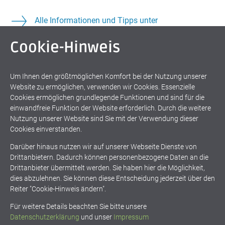
Alle Informationen und Tipps unter
www.3GradJetzt.de
Cookie-Hinweis
Um Ihnen den größtmöglichen Komfort bei der Nutzung unserer
Website zu ermöglichen, verwenden wir Cookies. Essenzielle
Cookies ermöglichen grundlegende Funktionen und sind für die
einwandfreie Funktion der Website erforderlich. Durch die weitere
Nutzung unserer Website sind Sie mit der Verwendung dieser
#3GradJETZT
Cookies einverstanden.
Darüber hinaus nutzen wir auf unserer Webseite Dienste von
Drittanbietern. Dadurch können personenbezogene Daten an die
#3GradJETZT
Energiewende
Drittanbieter übermittelt werden. Sie haben hier die Möglichkeit,
dies abzulehnen. Sie können diese Entscheidung jederzeit über den
Klimaschutz
Stromerzeugung
Reiter "Cookie-Hinweis ändern".
Für weitere Details beachten Sie bitte unsere
Datenschutzerklärung
und unser
Impressum