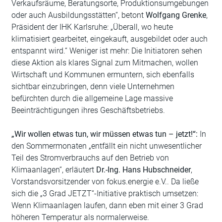
Verkaufsräume, Beratungsorte, Produktionsumgebungen
oder auch Ausbildungsstätten“, betont
Wolfgang Grenke
,
Präsident der IHK Karlsruhe: „Überall, wo heute
klimatisiert gearbeitet, eingekauft, ausgebildet oder auch
entspannt wird.“ Weniger ist mehr: Die Initiatoren sehen
diese Aktion als klares Signal zum Mitmachen, wollen
Wirtschaft und Kommunen ermuntern, sich ebenfalls
sichtbar einzubringen, denn viele Unternehmen
befürchten durch die allgemeine Lage massive
Beeinträchtigungen ihres Geschäftsbetriebs.
„Wir wollen etwas tun, wir müssen etwas tun – jetzt!“:
In
den Sommermonaten „entfällt ein nicht unwesentlicher
Teil des Stromverbrauchs auf den Betrieb von
Klimaanlagen“, erläutert
Dr.-Ing. Hans Hubschneider
,
Vorstandsvorsitzender von fokus.energie e.V.. Da ließe
sich die „3 Grad JETZT“-Initiative praktisch umsetzen:
Wenn Klimaanlagen laufen, dann eben mit einer 3 Grad
höheren Temperatur als normalerweise.