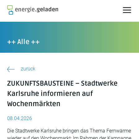
Skip
to
content
++ Alle ++
zurück
ZUKUNFTSBAUSTEINE – Stadtwerke
Karlsruhe informieren auf
Wochenmärkten
08.04.2026
Die Stadtwerke Karlsruhe bringen das Thema Fernwärme
wieder auf den Wochenmarkt: Im Rahmen der Kampagne