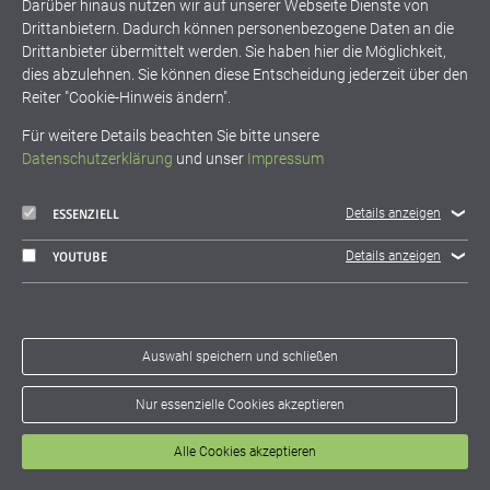
Darüber hinaus nutzen wir auf unserer Webseite Dienste von
Drittanbietern. Dadurch können personenbezogene Daten an die
Energiewende
Klimaschutz
Drittanbieter übermittelt werden. Sie haben hier die Möglichkeit,
dies abzulehnen. Sie können diese Entscheidung jederzeit über den
Nachhaltigkeit
Wärmewende
Reiter "Cookie-Hinweis ändern".
Für weitere Details beachten Sie bitte unsere
Datenschutzerklärung
und unser
Impressum
zurück
Details anzeigen
ESSENZIELL
Details anzeigen
YOUTUBE
fokus.energie e.V.
Haid-und-Neu-Str. 7
D-76131 Karlsruhe
Auswahl speichern und schließen
info@fokusenergie.net
Nur essenzielle Cookies akzeptieren
Impressum
Datenschutz
Alle Cookies akzeptieren