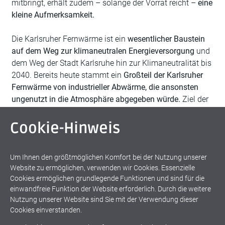
mitbringt, erhält zudem – solange der Vorrat reicht –
eine
kleine Aufmerksamkeit.
Die Karlsruher Fernwärme ist ein
wesentlicher Baustein
auf dem Weg zur klimaneutralen Energieversorgung
und
dem Weg der Stadt Karlsruhe hin zur Klimaneutralität bis
2040. Bereits heute stammt ein
Großteil der Karlsruher
Fernwärme von industrieller Abwärme, die ansonsten
ungenutzt in die Atmosphäre abgegeben würde.
Ziel der
Stadtwerke Karlsruhe ist es, die Karlsruher Fernwärme bis
2035 CO₂-neutral zu gestalten.
Cookie-Hinweis
Weitere Informationen zur Fernwärme und zur Kampagne
Um Ihnen den größtmöglichen Komfort bei der Nutzung unserer
finden Interessierte unter:
Website zu ermöglichen, verwenden wir Cookies. Essenzielle
www.zukunftsbaustein.de
Cookies ermöglichen grundlegende Funktionen und sind für die
einwandfreie Funktion der Website erforderlich. Durch die weitere
Nutzung unserer Website sind Sie mit der Verwendung dieser
Energetische Gebäudesanierung
Cookies einverstanden.