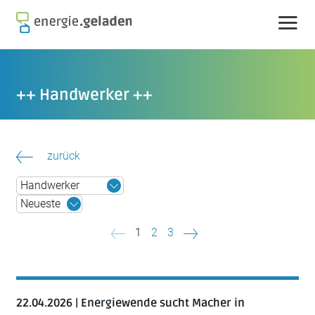
Skip
to
content
++ Handwerker ++
zurück
Beitragsnavigation
1
2
3
22.04.2026 | Energiewende sucht Macher in