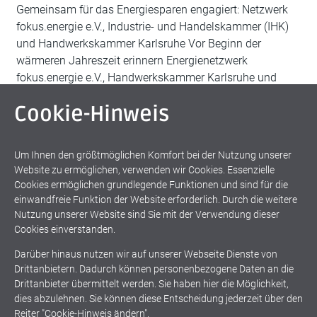
Gemeinsam für das Energiesparen engagiert: Netzwerk
fokus.energie e.V., Industrie- und Handelskammer (IHK)
und Handwerkskammer Karlsruhe Vor Beginn der
wärmeren Jahreszeit erinnern Energienetzwerk
fokus.energie e.V., Handwerkskammer Karlsruhe und
Industrie- und Handelskammer Karlsruhe wieder an die
Cookie-Hinweis
„3 Grad JETZT“-Initiative, bei der es um Energiesparen
geht. Denn auch für den anstehenden Sommer gilt: Wenn
Klimaanlagen um 3 Grad höher eingestellt
Um Ihnen den größtmöglichen Komfort bei der Nutzung unserer
Website zu ermöglichen, verwenden wir Cookies. Essenzielle
weiter lesen
Cookies ermöglichen grundlegende Funktionen und sind für die
einwandfreie Funktion der Website erforderlich. Durch die weitere
Nutzung unserer Website sind Sie mit der Verwendung dieser
Cookies einverstanden.
Darüber hinaus nutzen wir auf unserer Webseite Dienste von
Drittanbietern. Dadurch können personenbezogene Daten an die
Drittanbieter übermittelt werden. Sie haben hier die Möglichkeit,
dies abzulehnen. Sie können diese Entscheidung jederzeit über den
Beitragsnavigation
1
2
3
Reiter "Cookie-Hinweis ändern".