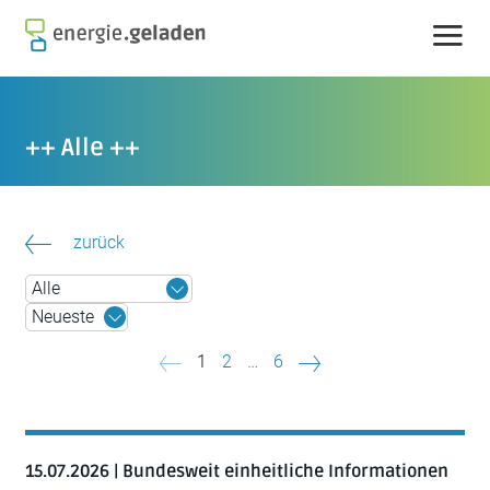
Skip
to
content
++ Alle ++
zurück
Beitragsnavigation
1
2
…
6
15.07.2026 | Bundesweit einheitliche Informationen