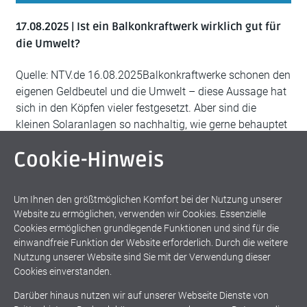
17.08.2025 | Ist ein Balkonkraftwerk wirklich gut für
die Umwelt?
Quelle: NTV.de 16.08.2025Balkonkraftwerke schonen den
eigenen Geldbeutel und die Umwelt – diese Aussage hat
sich in den Köpfen vieler festgesetzt. Aber sind die
kleinen Solaranlagen so nachhaltig, wie gerne behauptet
wird? Balkonkraftwerke liefern selbst produzierten
Cookie-Hinweis
Ökostrom direkt von der eigenen Terrasse oder dem
Balkon – und ersetzen damit Energie aus dem
öffentlichen Netz, die zum
Um Ihnen den größtmöglichen Komfort bei der Nutzung unserer
Website zu ermöglichen, verwenden wir Cookies. Essenzielle
weiter lesen
Cookies ermöglichen grundlegende Funktionen und sind für die
einwandfreie Funktion der Website erforderlich. Durch die weitere
Nutzung unserer Website sind Sie mit der Verwendung dieser
Cookies einverstanden.
Darüber hinaus nutzen wir auf unserer Webseite Dienste von