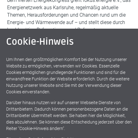
dem vierten Energiekongress greift fokus.energie e.V., das
Energienetzwerk aus Karlsruhe, regelmäßig aktuelle
Themen, Herausforderungen und Chancen rund um die
Energie- und Wärmewende auf – und stellt diese durch
hochkarätige Referentinnen und Referenten
Cookie-Hinweis
weiter lesen
Um Ihnen den größtmöglichen Komfort bei der Nutzung unserer
Website zu ermöglichen, verwenden wir Cookies. Essenzielle
31.03.2023 | Energiekongress 2023 – Das Programm
Cookies ermöglichen grundlegende Funktionen und sind für die
steht und die Ticketbuchung ist freigeschaltet
einwandfreie Funktion der Website erforderlich. Durch die weitere
Nutzung unserer Website sind Sie mit der Verwendung dieser
Cookies einverstanden.
Darüber hinaus nutzen wir auf unserer Webseite Dienste von
Drittanbietern. Dadurch können personenbezogene Daten an die
Drittanbieter übermittelt werden. Sie haben hier die Möglichkeit,
dies abzulehnen. Sie können diese Entscheidung jederzeit über den
Reiter "Cookie-Hinweis ändern".