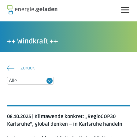
Skip
to
content
++ Windkraft ++
zurück
08.10.2025 | Klimawende konkret: „RegioCOP30
Karlsruhe“, global denken – in Karlsruhe handeln