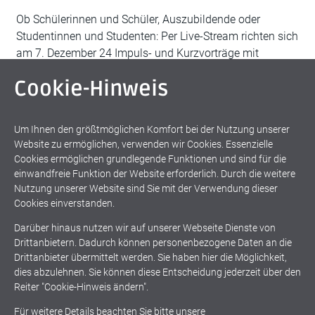
Ob Schülerinnen und Schüler, Auszubildende oder
Studentinnen und Studenten: Per Live-Stream richten sich
am 7. Dezember 24 Impuls- und Kurzvorträge mit
Fragerunden thematisch und inhaltlich an junge
Cookie-Hinweis
Menschen, die sich mit ihrer zukünftigen Berufstätigkeit
und der Jobwahl beschäftigen. Dabei gibt’s alles
Wichtige zu Berufen, Ausbildung, Studium und
Um Ihnen den größtmöglichen Komfort bei der Nutzung unserer
Existenzgründung im Bereich Nachhaltigkeit,
Website zu ermöglichen, verwenden wir Cookies. Essenzielle
Klimaschutz und Energiewende.
Cookies ermöglichen grundlegende Funktionen und sind für die
einwandfreie Funktion der Website erforderlich. Durch die weitere
Nutzung unserer Website sind Sie mit der Verwendung dieser
Cookies einverstanden.
Darüber hinaus nutzen wir auf unserer Webseite Dienste von
Drittanbietern. Dadurch können personenbezogene Daten an die
Drittanbieter übermittelt werden. Sie haben hier die Möglichkeit,
dies abzulehnen. Sie können diese Entscheidung jederzeit über den
Beitragsnavigation
1
2
Reiter "Cookie-Hinweis ändern".
Für weitere Details beachten Sie bitte unsere