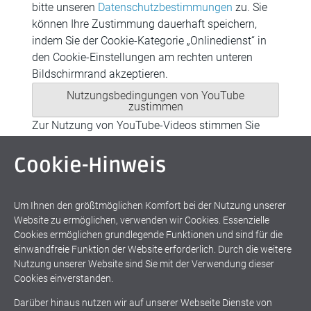
bitte unseren
Datenschutzbestimmungen
zu. Sie
können Ihre Zustimmung dauerhaft speichern,
indem Sie der Cookie-Kategorie „Onlinedienst“ in
den Cookie-Einstellungen am rechten unteren
Bildschirmrand akzeptieren.
Nutzungsbedingungen von YouTube
zustimmen
Zur Nutzung von YouTube-Videos stimmen Sie
bitte unseren
Datenschutzbestimmungen
zu. Sie
können Ihre Zustimmung dauerhaft speichern,
Cookie-Hinweis
indem Sie der Cookie-Kategorie „Onlinedienst“ in
den Cookie-Einstellungen am rechten unteren
Um Ihnen den größtmöglichen Komfort bei der Nutzung unserer
Bildschirmrand akzeptieren.
Website zu ermöglichen, verwenden wir Cookies. Essenzielle
Nutzungsbedingungen von YouTube
Cookies ermöglichen grundlegende Funktionen und sind für die
zustimmen
einwandfreie Funktion der Website erforderlich. Durch die weitere
Zur Nutzung von YouTube-Videos stimmen Sie
Nutzung unserer Website sind Sie mit der Verwendung dieser
bitte unseren
Datenschutzbestimmungen
zu. Sie
Cookies einverstanden.
können Ihre Zustimmung dauerhaft speichern,
Darüber hinaus nutzen wir auf unserer Webseite Dienste von
indem Sie der Cookie-Kategorie „Onlinedienst“ in