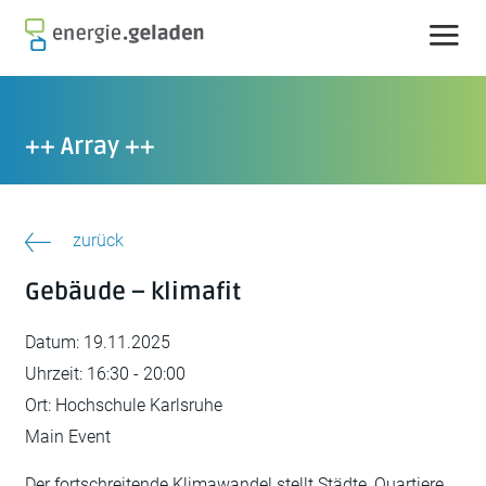
Skip
to
content
++ Array ++
zurück
Gebäude – klimafit
Datum:
19.11.2025
Uhrzeit:
16:30 - 20:00
Ort:
Hochschule Karlsruhe
Main Event
Der fortschreitende Klimawandel stellt Städte, Quartiere